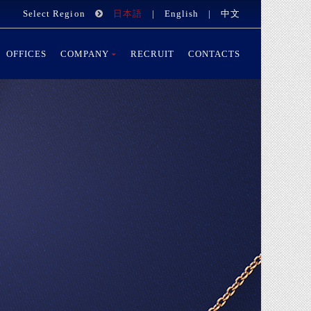
Select Region
日本語
|
English
|
中文
OFFICES
COMPANY
RECRUIT
CONTACTS
修理加工