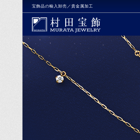
宝飾品の輸入卸売／貴金属加工
自社工