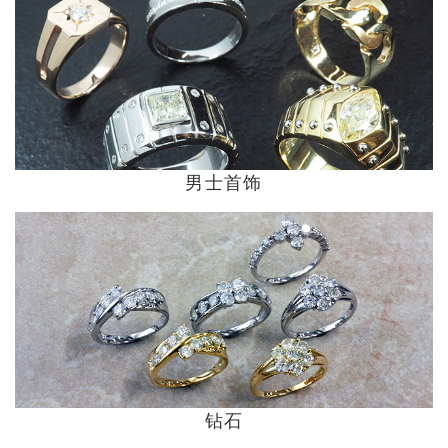
男士首饰
钻石